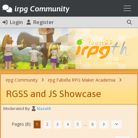
Toggl
irpg Community
Login
Register
irpg Community
irpg Fabella RPG Maker Academia
RGSS and JS Showcase
Moderated By:
Nazuth
Pages (8):
…
1
2
3
4
5
8