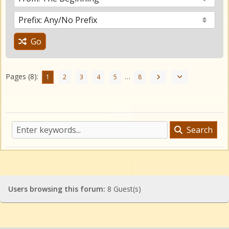
Go
Pages (8):
…
1
2
3
4
5
8
Search
Users browsing this forum:
8 Guest(s)