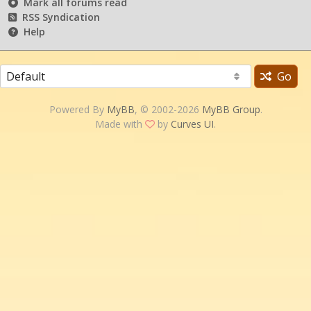
Mark all forums read
RSS Syndication
Help
Go
Powered By
MyBB
, © 2002-2026
MyBB Group
.
Made with
by
Curves UI
.