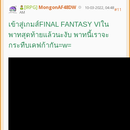
[IRPG]
MongonAF48DW
10-03-2022, 04:48
#11
AM
เข้าสู่เกมส์FINAL FANTASY VIใน
พาทสุดท้ายแล้วนะงับ พาทนี้เราจะ
กระทืบเคฟก้ากัน=w=