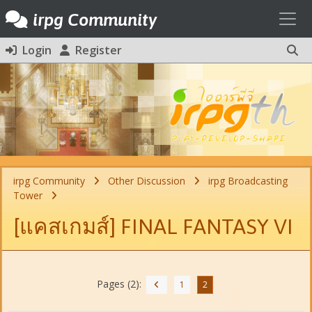
Toggl
irpg Community
Login
Register
irpg Community
Other Discussion
irpg Broadcasting
Tower
[แคสเกมส์] FINAL FANTASY VI
Pages (2):
1
2