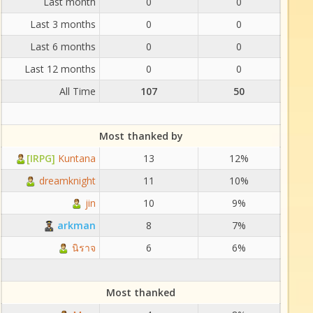
Last month
0
0
Last 3 months
0
0
Last 6 months
0
0
Last 12 months
0
0
All Time
107
50
Most thanked by
[IRPG]
Kuntana
13
12%
dreamknight
11
10%
jin
10
9%
arkman
8
7%
นิราจ
6
6%
Most thanked