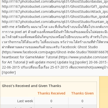
http://i1167.photobucket.com/albums/q631/GhostStudio/dasdas_zps
http://i1167.photobucket.com/albums/q631/GhostStudio/Gif1_zpsho
http://i1167.photobucket.com/albums/q631/GhostStudio/Attack_zpsfv
http://i1167.photobucket.com/albums/q631/GhostStudio/Run_zpskxh
http://i1167.photobucket.com/albums/q631/GhostStudio/fountain_zps
with me สวัสดีครับ ผมนายโกส และที่เห็นกันข้างบนนั้นก็คือโปรเจกต์แรก
การวาด pixel art ด้วยตัวเองทั้งหมดนี่มันทำให้เกมส์ของผมนั้นไม่ค่อยจะม
อะไรด้วยตัวเองทั้งหมดนี่มันก็สนุกปนเหนื่อยไปอีกแบบนะครับ สำหรับโปร
เวลากิจกรรมให้ได้นะครับ ไม่ทิ้งแน่นอน หวังว่าจะได้สร้างเกมที่ทำให้พวกค
ฝากติดตามผลงานของผมกันด้วยนะครับ Facebook: Ghost Studio
(https://www.facebook.com/pages/Ghost-Indie-Studio/76668166676
heartbeast for GameMaker Tutorial (https://www.youtube.com/user
for Art Tutorial [I will update more] Update log [spoiler] 20-06-2015 
22-06-2015 ปรับเปลี่ยนเนื้อเรื่อง 25-07-2015 เพิ่มscreenshot(แมพหมู่บ้
[/spoiler]
Ghost's Received and Given Thanks
Thanks Received
Thanks Given
Last week
0
0