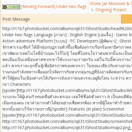
Stone Jar Museum &
[Moving Forward] Under two flags
Ongoing Project
Post Message
http://i1167.photobucket.com/albums/q631/GhostStudio/head%20
Under two flags Language [ภาษา] : English Engine [เอนจิ้น] : Game 
Action-adventure Platform [ระบบ] : PC Developers [ผู้พัฒนา] : Ghos
จักรฟาเรนเซียร์ ได้มีกลุ่มกบฏรวมตัวขึ้นเพื่อต้องการเรียกร้องหาอิสรภาพ
เขาพัฒนาเทคโนโลยีบ้าบออะไรก็ไม่รู้ โดยที่ไม่สนใจว่าคนพวกนั้นจะเป็น
พลเมืองเป็นเหมือนทาสพวกเขาใช้แรงงานเราทุกวัน แต่ในวันนี้พวกเราจะไ
แล้ว พวกเราจะลุกขึ้นสู้เพื่ออิสรภาพของพวกเรา ในขณะเดียวกันทางอาณา
รวมกองกำลังทหารเพื่อออกไปจัดการกับพวกกลุ่มกบฏที่บังอาจคิดต่อกรกับเขาด
ทำให้ผู้คนในเมืองต่างๆได้เกิดการลังเลว่าตนควรจะอยู่ฝั่งไหน ระหว่าง 
เขา Characters
[spoiler]http://i1167.photobucket.com/albums/q631/GhostStudio/Art
ระบบจะให้ผู้เล่นกำหนดชื่อตัวละครเอง เลยใช้ชื่อAชั่วคราว A เป็นคนที
เมืองของตน เขาสามารถทำได้ทุกอย่างเพื่อพวกพ้อง หากมีผู้ใดมาทำร้าย
พวกนั้นอย่างไร้ความปราณี[/spoiler] Features (In plan) Screenshot
[spoiler]http://i1167.photobucket.com/albums/q631/GhostStudio/
http://i1167.photobucket.com/albums/q631/GhostStudio/screens
http://i1167.photobucket.com/albums/q631/GhostStudio/map2.png_