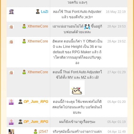
วยครับ แฮะๆ
LuZi
ลองใช้ Thai Font Auto Adjuster
16 May 22:19
แล้ว ของดีจริง ;w;b+
XthemeCore
เอาแน่เอานอนไม่ได้
ขึ้นอยู่กั
28 Apr 19:53
บฟอนต์ด้วยแหละ
XthemeCore
อัพเดท ตอนนี้แก้ค่า Y Offset เป็น
28 Apr 19:52
0 และ Line Height เป็น 36 ตาม
default ของ RPG Maker แล้ว ถ้
าใครติดวรรณยุกต์ก็ลองปรับๆดูเ
อง
XthemeCore
ตอนนี้ Thai Font Auto Adjusterใ
27 Apr 01:29
ช้ได้ทั้ง MV และ MZ แล้ว เย้!
OP_Jum_RPG
ตอนนี้ถ้าจะคุย ใช้แชทเฟสไม่ก็ดิ
05 Apr 01:20
สคอร์ดไปก่อนนะครับ บอร์ดมันเงี
ยบละ
OP_Jum_RPG
ผมก็ยังเข้ามาดูเรื่อยๆนะ
05 Apr 01:19
j2547
จริงๆสมัยนี้เกมสร้างง่ายกว่าแต่ก
04 Apr 11:49