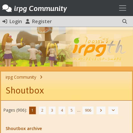
Toggl
irpg Community
Login
Register
irpg Community
Shoutbox
Pages (906):
…
1
2
3
4
5
906
Shoutbox archive