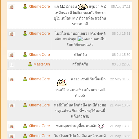
แก้ MZ อีกรอบ
สรุปว่า MZ
XthemeCore
05 Aug 17:11
เหมือนจะมี buffer ของตัวอักษรอ
ยู่ไม่เหมือน MV ที่วาดทีละตัวอักษ
รตามปกติ
XthemeCore
ไม่มีใครมาบอกเลยว่า MZ พังหลั
08 Jul 15:31
งอัพเดทล่าสุด
ตอนนี้ป
รับแก้อีกรอบแล้ว
XthemeCore
สวัสดีงับ
08 Jul 15:30
MasterJin
สวัสดีครับ
03 Jul 22:00
XthemeCore
ครองแชท!! วันนี้จะมีก
22 May 11:56
ารแก้อีกรอบนะงับ แก้จนกว่าจะไ
ด้ 555
XthemeCore
พอดีมันมีบัคอีกตัวนึง อันนี้ต้องขอ
21 May 13:57
บคุณท่าน Bon ที่ช่วยดูให้ตอนนี้
แก้แล้วครับ
XthemeCore
ขอบคุณท่านลูที่อดหนุนงับ
21 May 13:56
XthemeCore
ใครโหลดไปแล้ว อัพเดทอีกรอบด้
21 May 13:55