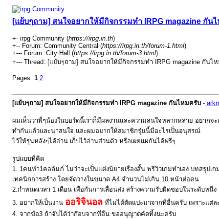
[แย้บๆถาม] สนใจอยากให้มีกิจกรรมทำ IRPG magazine กันไ
+- irpg Community (
https://irpg.in.th
)
+-- Forum: Community Central (
https://irpg.in.th/forum-1.html
)
+--- Forum: City Hall (
https://irpg.in.th/forum-3.html
)
+--- Thread: [แย้บๆถาม] สนใจอยากให้มีกิจกรรมทำ IRPG magazine กันไห
Pages:
1
2
[แย้บๆถาม] สนใจอยากให้มีกิจกรรมทำ IRPG magazine กันไหมครับ
-
ark
ผมเห็นว่าพี่ๆน้องในบอร์ดนี้เราก็มีผลงานและความสนใจหลากหลาย อยากจะแสดง
ทำกันแล้วและน่าสนใจ และผมอยากให้สมาชิกรุ่นนี้มีอะไรเป็นอนุสรณ์
ไว้ให้รุ่นหลังๆได้อ่าน เก็บไว้อ่านส่วนตัว หรือเผยแผ่กันได้ฟรีๆ
รูปแบบที่คิด
1. 1คนทำ1คอลัมภ์ ไม่ว่าจะเป็นแต่งนิยายเรื่องสั้น พรีวิวเกมทำเอง บทสรุป
เทคนิกการสร้าง โดยจัดวางในขนาด A4 จำนวนไม่เกิน 10 หน้าต่อคน
2.กำหนดเวลา 1 เดือน เพื่อกันการเลื่อนส่ง สร้างความรับผิดชอบในระดับหนึ่ง
ออริจินอล
3. อยากให้เป็นงาน
ที่ไม่ได้ตัดแปะมาจากที่อื่นครับ เพราะแต่
4. จากข้อ3 ถ้าจับได้ว่าก๊อบจากที่อื่น ขออนุญาตคัดทิ้งนะครับ