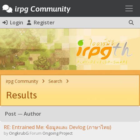
Toggl
irpg Community
Login
Register
irpg Community
Search
Results
Post
—
Author
RE: Entrained Me: ข้อมูลและ Devlog (ภาษาไทย)
by
OngkrubG
Forum
Ongoing Project