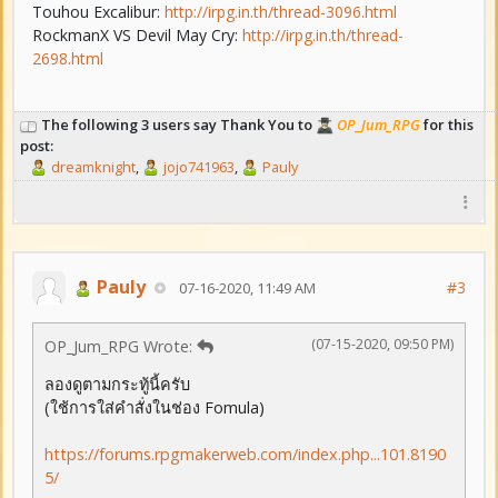
Touhou Excalibur:
http://irpg.in.th/thread-3096.html
RockmanX VS Devil May Cry:
http://irpg.in.th/thread-
2698.html
The following 3 users say Thank You to
OP_Jum_RPG
for this
post:
dreamknight
,
jojo741963
,
Pauly
Pauly
#3
07-16-2020, 11:49 AM
(07-15-2020, 09:50 PM)
OP_Jum_RPG Wrote:
ลองดูตามกระทู้นี้ครับ
(ใช้การใส่คำสั่งในช่อง Fomula)
https://forums.rpgmakerweb.com/index.php...101.8190
5/