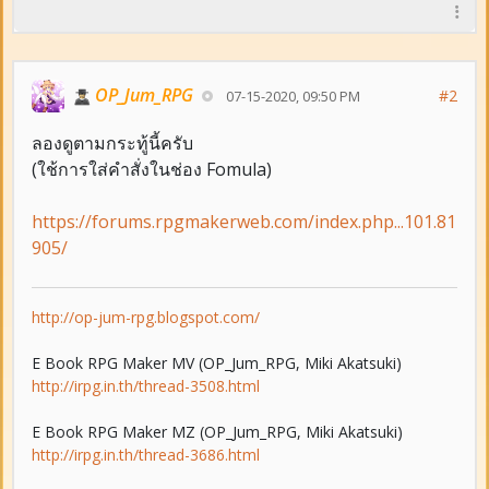
OP_Jum_RPG
#2
07-15-2020, 09:50 PM
ลองดูตามกระทู้นี้ครับ
(ใช้การใส่คำสั่งในช่อง Fomula)
https://forums.rpgmakerweb.com/index.php...101.81
905/
http://op-jum-rpg.blogspot.com/
E Book RPG Maker MV (OP_Jum_RPG, Miki Akatsuki)
http://irpg.in.th/thread-3508.html
E Book RPG Maker MZ (OP_Jum_RPG, Miki Akatsuki)
http://irpg.in.th/thread-3686.html