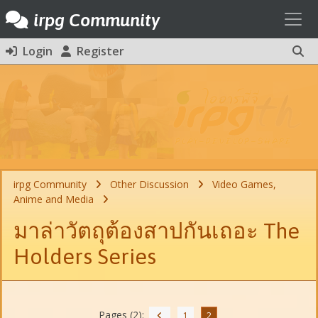
Toggl
irpg Community
Login
Register
irpg Community
Other Discussion
Video Games,
Anime and Media
มาล่าวัตถุต้องสาปกันเถอะ The
Holders Series
Pages (2):
1
2