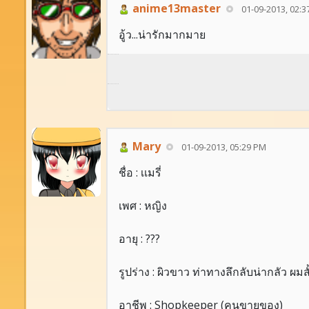
anime13master
01-09-2013, 02:3
อู้ว...น่ารักมากมาย
Mary
01-09-2013, 05:29 PM
ชื่อ : เเมรี่
เพศ : หญิง
อายุ : ???
รูปร่าง : ผิวขาว ท่าทางลึกลับน่ากลัว ผมส
อาชีพ : Shopkeeper (คนขายของ)