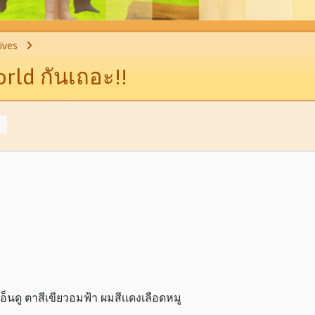
ives
rld กันเถอะ!!
าเอ็นดู ตาสีเขียวอมฟ้า ผมสีเเดงเลือดหมู