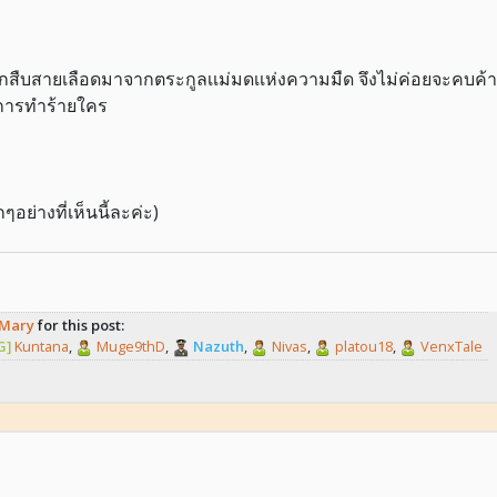
เนื่องจากสืบสายเลือดมาจากตระกูลเเม่มดเเห่งความมืด จึงไม่ค่อยจ
งการทำร้ายใคร
อย่างที่เห็นนี้ละค่ะ)
Mary
for this post:
G]
Kuntana
,
Muge9thD
,
Nazuth
,
Nivas
,
platou18
,
VenxTale