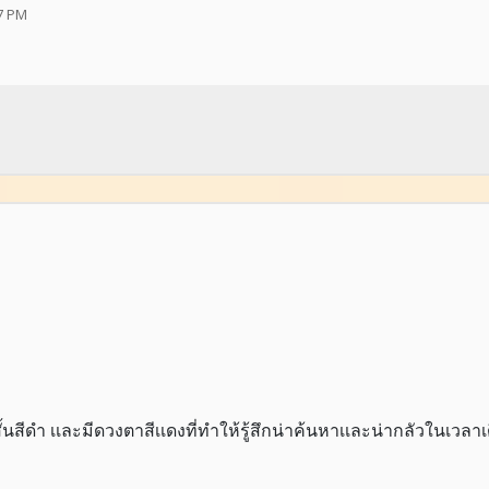
7 PM
ั้นสีดำ เเละมีดวงตาสีเเดงที่ทำให้รู้สึกน่าค้นหาเเละน่ากลัวในเวลาเ