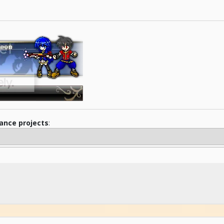
iance projects
: