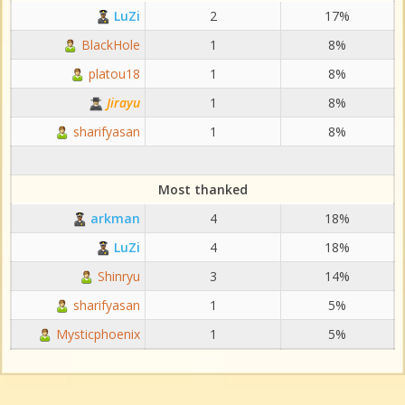
LuZi
2
17%
BlackHole
1
8%
platou18
1
8%
Jirayu
1
8%
sharifyasan
1
8%
Most thanked
arkman
4
18%
LuZi
4
18%
Shinryu
3
14%
sharifyasan
1
5%
Mysticphoenix
1
5%