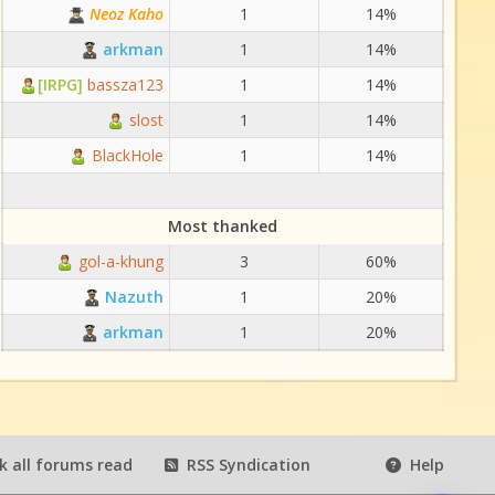
Neoz Kaho
1
14%
arkman
1
14%
[IRPG]
bassza123
1
14%
slost
1
14%
BlackHole
1
14%
Most thanked
gol-a-khung
3
60%
Nazuth
1
20%
arkman
1
20%
 all forums read
RSS Syndication
Help