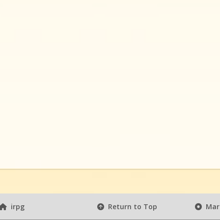
irpg
Return to Top
Mark