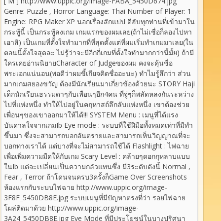
[ M ] http://www.uppic.org/image-FABA_5450D674.jpg
Genre: Puzzle , Horror Language: Thai Number of Player: 1
Engine: RPG Maker XP นอกเรื่องสักแปป ดีฮับทุกท่านที่เข้ามาใน
กระทู้นี้ เป็นกระทู้ลงเกม เกมแรกของผมเลย(ถ้าไม่เชื่อก็ลองไปหา
เอาสิ) เป็นเกมที่ตั้งใจทำมากที่ที่สุดตั้งแต่ที่ผมเริ่มทำเกมมาเลย(ใน
ตอนนี้ตั้งใจสุดละ ไม่รู้ว่าจะมีอีกกี่เกมที่ตั้งใจทำมากกว่านี้มั้ย) ถ้ามี
ใครเคยอ่านนิยายCharacter of Judgeของผม คงจะคุ้นชื่อ
พระเอกแน่นอน(พอดีว่าผมขี้เกียจคิดชื่ออะนะ) ทำไมรู้สึกว่า ส่วน
มากเกมสยองขวัญ ต้องมีนักเรียนมาเกี่ยวข้องด้วยนะ STORY Haji
เด็กนักเรียนธรรมดาๆกับเพื่อนๆอีก4คน ที่จู่ๆก็พลัดหลงกันระหว่าง
ไปที่แห่งหนึ่ง ทำให้ไปอยู่ในคฤหาสถ์ลึกลับแห่งหนึ่ง เขาต้องช่วย
เพื่อนๆของเขาออกมาให้ได้!!! SYSTEM Menu : เมนูที่ได้แรง
บันดาลใจจากเกมIb Eye mode : ระบบที่ใช้ฝีมือทั้งหมดเท่าที่มีทำ
ขึ้นมา ซึ่งจะสามารถบอกอันตรายและสามารถเห็นวิญญาณที่จะ
บอกทางเราได้ แต่บางที่จะไม่สามารถใช้ได้ Flashlight : ไฟฉาย
เพื่อเพิ่มความมืดให้กับเกม Scary Level : คล้ายๆดอกกุหลาบแบบ
ในIb แต่จะเปลี่ยนเป็นความกลัวแทนซึ่ง มี3ระดับดังนี้ Normal ,
Fear , Terror ถ้าโดนจนครบ3ครั้งก็Game Over Screenshots
ห้องแรกกับระบบไฟฉาย http://www.uppic.org/image-
3F8F_5450DB8E.jpg ระบบเมนูที่มีปัญหาตรงที่ว่า รอยไฟฉาย
โผล่ติดมาด้วย http://www.uppic.org/image-
3A24_5450DB8E.jpg Eye Mode ที่มีประโยชน์ในบางปริศนา