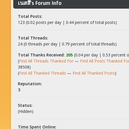
เนสสึ's Forum Info
Total Posts:
123 (0.02 posts per day | 0.44 percent of total posts)
Total Threads:
24 (0 threads per day | 0.79 percent of total threads)
Total Thanks Received:
205
(0.04 per day | 0.53 percent o
(
Find All Threads Thanked For
—
Find All Posts Thanked Fo
38508)
(
Find All Thanked Threads
—
Find All Thanked Posts
)
Reputation:
3
Status:
(Hidden)
Time Spent Online: