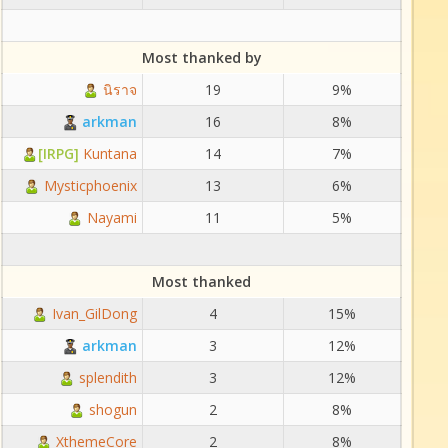
Most thanked by
นิราจ
19
9%
arkman
16
8%
[IRPG]
Kuntana
14
7%
Mysticphoenix
13
6%
Nayami
11
5%
Most thanked
Ivan_GilDong
4
15%
arkman
3
12%
splendith
3
12%
shogun
2
8%
XthemeCore
2
8%