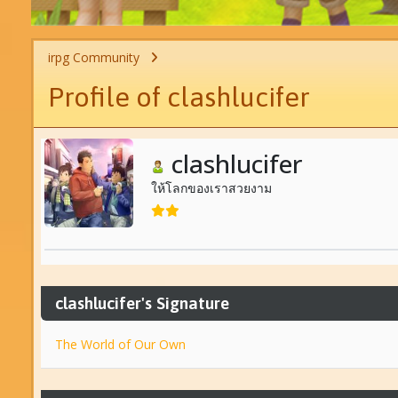
irpg Community
Profile of clashlucifer
clashlucifer
ให้โลกของเราสวยงาม
clashlucifer's Signature
The World of Our Own