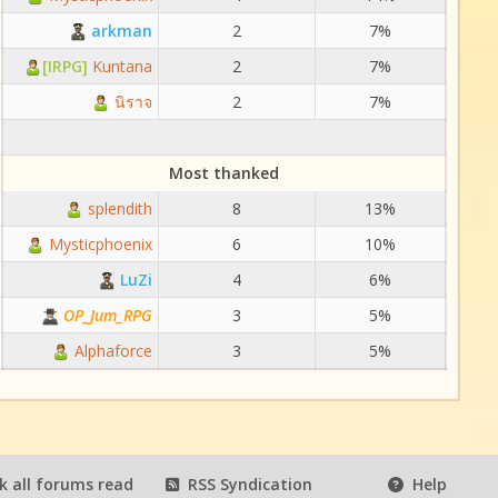
arkman
2
7%
[IRPG]
Kuntana
2
7%
นิราจ
2
7%
Most thanked
splendith
8
13%
Mysticphoenix
6
10%
LuZi
4
6%
OP_Jum_RPG
3
5%
Alphaforce
3
5%
 all forums read
RSS Syndication
Help