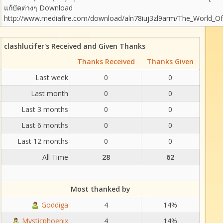
แก้บัคต่างๆ Download
http://www.mediafire.com/download/aln78iuj3zl9arm/The_World_
clashlucifer's Received and Given Thanks
Thanks Received
Thanks Given
Last week
0
0
Last month
0
0
Last 3 months
0
0
Last 6 months
0
0
Last 12 months
0
0
All Time
28
62
Most thanked by
Goddiga
4
14%
Mysticphoenix
4
14%