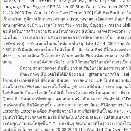
Rate Game: Teen 13+ Genre: RPG (Role Playing Game) Style: Drama ,
Language: Thai Engine: RPG Maker XP Start Date: November 2007 
21-10-2008 The World of Our Own [Demo 0.20] สิ่งที่เพิ่มเติมเข้ามาใน
เริ่มเกมใหม่ ดูดีกว่าเดิมหลายเท่า หุหุ - ปรับปรุงรายละเอียดเล็กๆ น้อยๆ
ทักษะทุกทักษะจะมีระยะเวลาในการร่าย - การอัญเชิญอสูร - Passive Skill 
ตัวเลือกในการสร้างความสัมพันธ์กับตัวละคร (เหมือน Harvest Moon) - เนื้อเ
แมพใหม่ - การเล่นค่าความสามารถและอาการที่หลากหลายขึ้น - เพิ่มเคว
อาชีพนักรบ) - ปรับสมดุลในเกมให้ดีมากขึ้น Update 17-04-2009 The 
0.30] สิ่งที่เพิ่มเติมเข้ามาในเดโมตัวใหม่นี้ - มีอาร์มสเฟียร์ ที่ใส่แล้วจ
ต่างๆ ___รายละเอียด: ในโลกแห่ง Wooo จะมีสเฟียร์แห่งความสามารถที่มีพ
หลาย __________มนุษย์จึงนำสเฟียร์มาผนึกไว้กับถุงมือไว้สวมใส่ กลายเป็น อาร์
__________มีความสามารถต่างๆเพิ่มขึ้น อาร์มสเฟียร์บางอันยังสามารถทำให้
__________ทักษะต่างๆ ที่ไม่เคยใช้ได้อีกด้วย เช่น Fighter สามารถใช้ Heal ได้
ไอเท็มประเภทสเฟียร์ มีทั้งหมด 8 ชนิด - การอัพเกรด LUP โบนัส ช่วยเพิ่มค
สวมใส่อาร์มสฟียร์จะสามารถใส่ได้ขึ้นอยู่กับเลเวลที่มันต้องการของผู้สวมใ
ไลท์ ที่จะเกิดขึ้นเองโดยอัตโนมัติเมื่อโกรธจัด (สมาชิกในกลุ่มตาย) - ม
Quest 8 - มีสมุดบันทึกข้อมูลของมอนสเตอร์ - ตัวละครจะเพิ่มค่า Atk/PD
เตอร์ดรอปไอเท็มได้หลายชิ้น - แสดงสถานะอาการผิดปกติได้ทุกอาการในฉ
Letter by Letter (ผมต้องแก้ทุกข้อความในเกมเพื่อใช้สคิปนี้โดยเฉพาะ) -
รูปหน้าให้อยู่ตรงกลางเสมอ (อันนี้ก็ต้องไปแก้ทั้งหมดเลย) - เปลี่ยนแปลงจา
ระดับคุณภาพเกมให้สูงขึ้น *-* - และอื่นๆ อีกมากมายที่ไม่รู้ว่าจะเอาอะไรม
แค่สิ่งเล็กๆ น้อยๆ อะ) Update 20-08-2013 The World of Our Own [EP.