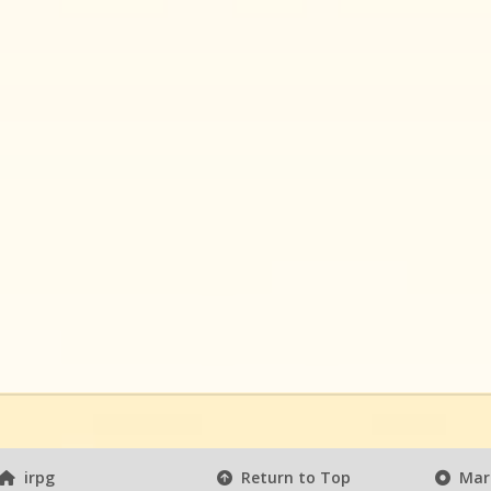
irpg
Return to Top
Mark