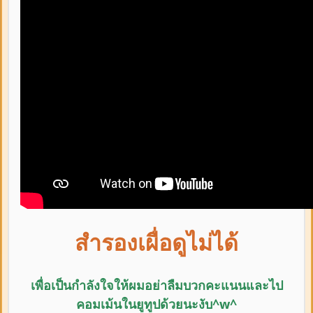
สำรองเผื่อดูไม่ได้
เพื่อเป็นกำลังใจให้ผมอย่าลืม
บวกคะแนนและ
ไป
คอมเม้นในยูทูปด้วยนะงับ^w^