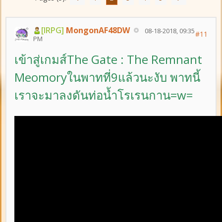
[IRPG]
MongonAF48DW
08-18-2018, 09:35
#11
PM
เข้าสู่เกมส์The Gate : The Remnant
Meomoryในพาทที่9แล้วนะงับ พาทนี้
เราจะมาลงดันท่อน้ำโรเรนกาน=w=