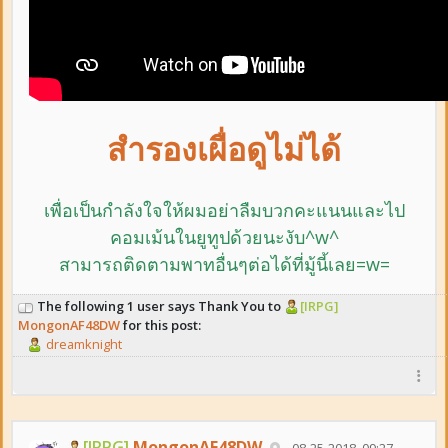
สำรองเผื่อดูไม่ได้
เพื่อเป็นกำลังใจให้ผมอย่าลืม
บวกคะแนนและ
ไป
คอมเม้นในยูทูปด้วยนะงับ^w^
สามารถติดตามพาทอื่นๆต่อได้ที่มู้นี้เลย=w=
The following 1 user says Thank You to
[IRPG]
MongonAF48DW
for this post:
dreamknight
[IRPG]
MongonAF48DW
08-25-2018, 09:27