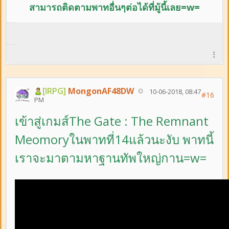
สามารถติดตามพาทอื่นๆต่อได้ที่มู้นี้เลย=w=
[IRPG]
MongonAF48DW
10-06-2018, 08:47
#16
PM
เข้าสู่เกมส์The Gate : The Remnant
Meomoryในพาทที่14แล้วนะงับ พาทนี้
เราจะมาตามหาฐานทัพใหญ่กาน=w=