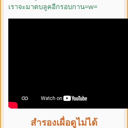
เราจะมาตบลูคอีกรอบกาน=w=
สำรองเผื่อดูไม่ได้