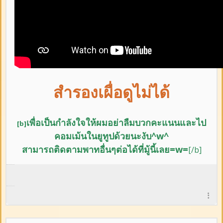
สำรองเผื่อดูไม่ได้
เพื่อเป็นกำลังใจให้ผมอย่าลืม
บวกคะแนนและ
ไป
[b]
คอมเม้นในยูทูปด้วยนะงับ^w^
สามารถติดตามพาทอื่นๆต่อได้ที่มู้นี้เลย=w=
[/b]