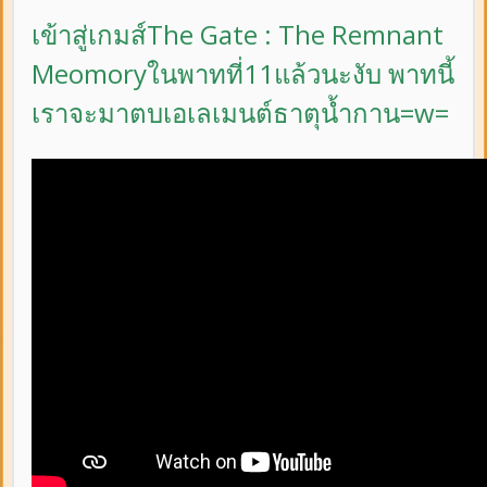
เข้าสู่เกมส์The Gate : The Remnant
Meomoryในพาทที่11แล้วนะงับ พาทนี้
เราจะมาตบเอเลเมนต์ธาตุน้ำกาน=w=