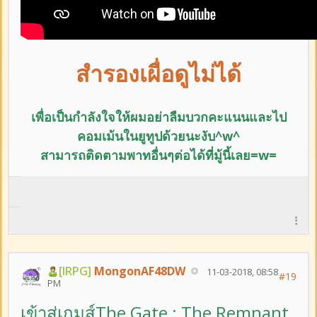
สำรองเผื่อดูไม่ได้
เพื่อเป็นกำลังใจให้ผมอย่าลืม
บวกคะแนนและ
ไป
คอมเม้นในยูทูปด้วยนะงับ^w^
สามารถติดตามพาทอื่นๆต่อได้ที่มู้นี้เลย=w=
[IRPG]
MongonAF48DW
11-03-2018, 08:58
#19
PM
เข้าสู่เกมส์The Gate : The Remnant