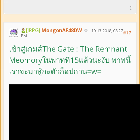
[IRPG]
MongonAF48DW
10-13-2018, 08:27
#17
PM
เข้าสู่เกมส์The Gate : The Remnant
Meomoryในพาทที่15แล้วนะงับ พาทนี้
เราจะมาสู้กะตัวก็อปกาน=w=