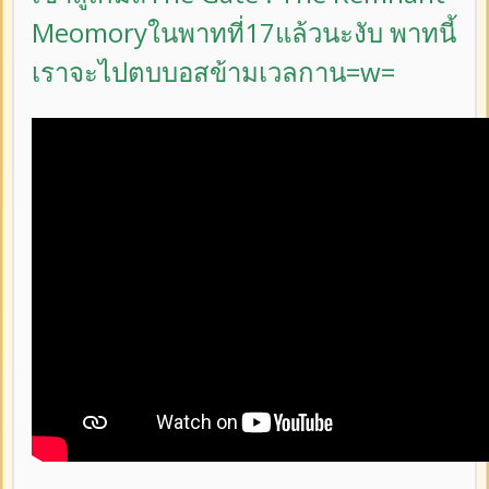
Meomoryในพาทที่17แล้วนะงับ พาทนี้
เราจะไปตบบอสข้ามเวลกาน=w=