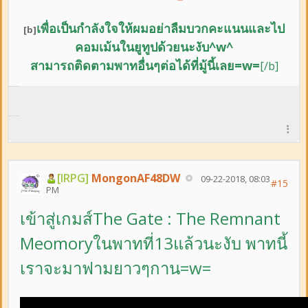
เพื่อเป็นกำลังใจให้ผมอย่าลืม
บวกคะแนนและ
ไป
[b]
คอมเม้นในยูทูปด้วยนะงับ^w^
สามารถติดตามพาทอื่นๆต่อได้ที่มู้นี้เลย=w=
[/b]
[IRPG]
MongonAF48DW
09-22-2018, 08:03
#15
PM
เข้าสู่เกมส์The Gate : The Remnant
Meomoryในพาทที่13แล้วนะงับ พาทนี้
เราจะมาฟามยาวๆกาน=w=