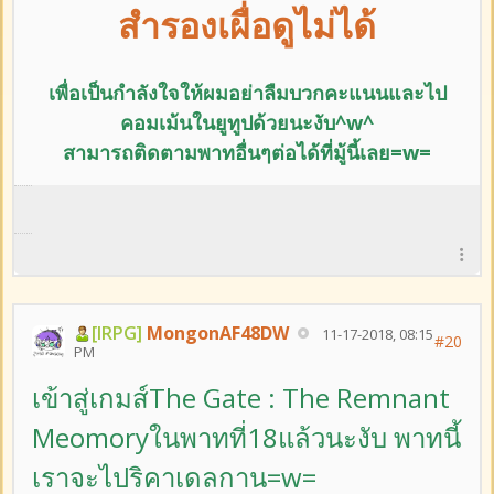
สำรองเผื่อดูไม่ได้
เพื่อเป็นกำลังใจให้ผมอย่าลืม
บวกคะแนนและ
ไป
คอมเม้นในยูทูปด้วยนะงับ^w^
สามารถติดตามพาทอื่นๆต่อได้ที่มู้นี้เลย=w=
[IRPG]
MongonAF48DW
11-17-2018, 08:15
#20
PM
เข้าสู่เกมส์The Gate : The Remnant
Meomoryในพาทที่18แล้วนะงับ พาทนี้
เราจะไปริคาเดลกาน=w=