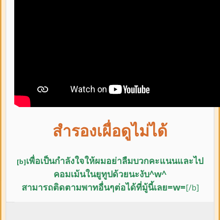
สำรองเผื่อดูไม่ได้
เพื่อเป็นกำลังใจให้ผมอย่าลืม
บวกคะแนนและ
ไป
[b]
คอมเม้นในยูทูปด้วยนะงับ^w^
สามารถติดตามพาทอื่นๆต่อได้ที่มู้นี้เลย=w=
[/b]