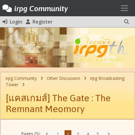
Toggl
irpg Community
Login
Register
irpg Community
Other Discussion
irpg Broadcasting
Tower
[แคสเกมส์] The Gate : The
Remnant Meomory
Pages (5):
1
2
3
4
5