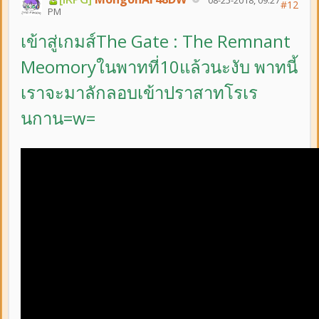
#12
PM
เข้าสู่เกมส์The Gate : The Remnant
Meomoryในพาทที่10แล้วนะงับ พาทนี้
เราจะมาลักลอบเข้าปราสาทโรเร
นกาน=w=