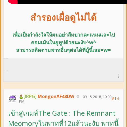
สำรองเผื่อดูไม่ได้
เพื่อเป็นกำลังใจให้ผมอย่าลืม
บวกคะแนนและ
ไป
คอมเม้นในยูทูปด้วยนะงับ^w^
สามารถติดตามพาทอื่นๆต่อได้ที่มู้นี้เลย=w=
[IRPG]
MongonAF48DW
09-15-2018, 10:00
#14
PM
เข้าสู่เกมส์The Gate : The Remnant
Meomoryในพาทที่12แล้วนะงับ พาทนี้