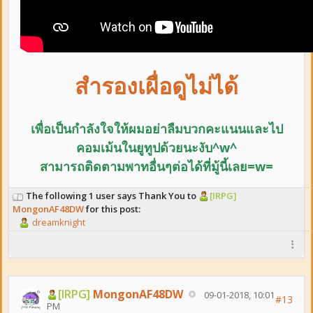
สำรองเผื่อดูไม่ได้
เพื่อเป็นกำลังใจให้ผมอย่าลืม
บวกคะแนนและ
ไป
คอมเม้นในยูทูปด้วยนะงับ^w^
สามารถติดตามพาทอื่นๆต่อได้ที่มู้นี้เลย=w=
The following 1 user says Thank You to
[IRPG]
MongonAF48DW
for this post:
dreamknight
[IRPG]
MongonAF48DW
09-01-2018, 10:01
#13
PM