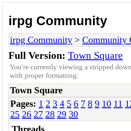
irpg Community
irpg Community
>
Community C
Full Version:
Town Square
You're currently viewing a stripped down
with proper formatting.
Town Square
Pages:
1
2
3
4
5
6
7
8
9
10
11
1
25
26
27
28
29
30
Threads