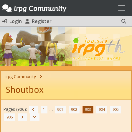
Toggl
irpg Community
Login
Register
irpg Community
Shoutbox
Pages (906):
…
1
901
902
903
904
905
906