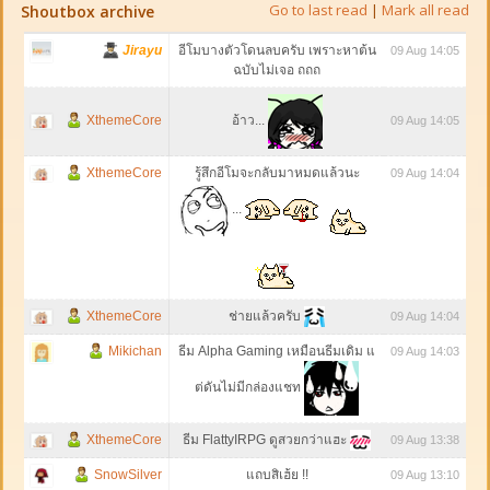
Go to last read
|
Mark all read
Shoutbox archive
Jirayu
อีโมบางตัวโดนลบครับ เพราะหาต้น
09 Aug 14:05
ฉบับไม่เจอ ถถถ
XthemeCore
อ้าว...
09 Aug 14:05
XthemeCore
รู้สึกอีโมจะกลับมาหมดแล้วนะ
09 Aug 14:04
...
XthemeCore
ช่ายแล้วครับ
09 Aug 14:04
Mikichan
ธีม Alpha Gaming เหมือนธีมเดิม แ
09 Aug 14:03
ต่ดันไม่มีกล่องแชท
XthemeCore
ธีม FlattyIRPG ดูสวยกว่าแฮะ
09 Aug 13:38
SnowSilver
แถบสิเฮ้ย !!
09 Aug 13:10