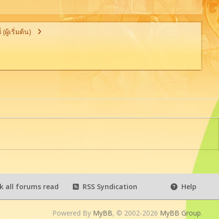
ผู้เริ่มต้น)
 all forums read
RSS Syndication
Help
Powered By
MyBB
, © 2002-2026
MyBB Group
.