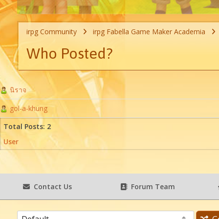
irpg Community
irpg Fabella Game Maker Academia
Who Posted?
นิราจ
gol-a-khung
Total Posts: 2
User
Contact Us
Forum Team