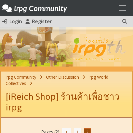
Toggl
irpg Community
Login
Register
irpg Community
Other Discussion
irpg World
Collectives
[iReich Shop] ร้านค้าเพื่อชาว
irpg
Pages (2):
1
2