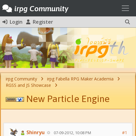
Toggl
irpg Community
Login
Register
irpg Community
irpg Fabella RPG Maker Academia
RGSS and JS Showcase
New Particle Engine
Shinryu
#1
07-09-2012, 10:08 PM