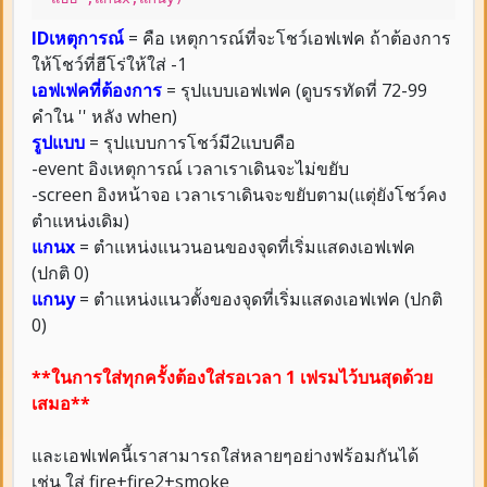
IDเหตุการณ์
= คือ เหตุการณ์ที่จะโชว์เอฟเฟค ถ้าต้องการ
ให้โชว์ที่ฮีโร่ให้ใส่ -1
เอฟเฟคที่ต้องการ
= รุปแบบเอฟเฟค (ดูบรรทัดที่ 72-99
คำใน '' หลัง when)
รูปแบบ
= รุปแบบการโชว์มี2แบบคือ
-event อิงเหตุการณ์ เวลาเราเดินจะไม่ขยับ
-screen อิงหน้าจอ เวลาเราเดินจะขยับตาม(แตุ่ยังโชว์คง
ตำแหน่งเดิม)
แกนx
= ตำแหน่งแนวนอนของจุดที่เริ่มแสดงเอฟเฟค
(ปกติ 0)
แกนy
= ตำแหน่งแนวตั้งของจุดที่เริ่มแสดงเอฟเฟค (ปกติ
0)
**ในการใส่ทุกครั้งต้องใส่รอเวลา 1 เฟรมไว้บนสุดด้วย
เสมอ**
และเอฟเฟคนี้เราสามารถใส่หลายๆอย่างฟร้อมกันได้
เช่น ใส่ fire+fire2+smoke