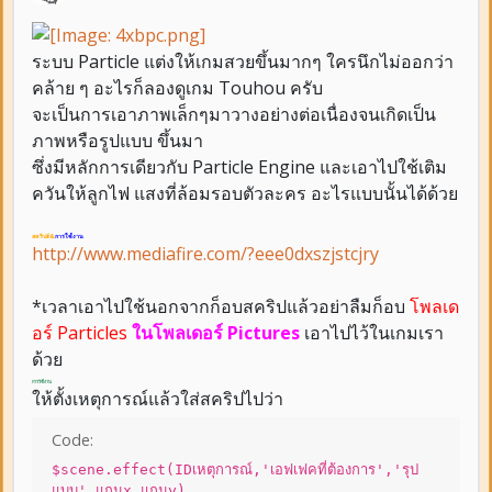
ระบบ Particle แต่งให้เกมสวยขึ้นมากๆ ใครนึกไม่ออกว่า
คล้าย ๆ อะไรก็ลองดูเกม Touhou ครับ
จะเป็นการเอาภาพเล็กๆมาวางอย่างต่อเนื่องจนเกิดเป็น
ภาพหรือรูปแบบ ขึ้นมา
ซึ่งมีหลักการเดียวกับ Particle Engine และเอาไปใช้เติม
ควันให้ลูกไฟ แสงที่ล้อมรอบตัวละคร อะไรแบบนั้นได้ด้วย
สคริปต์&
การใช้งาน
http://www.mediafire.com/?eee0dxszjstcjry
*เวลาเอาไปใช้นอกจากก็อบสคริปแล้วอย่าลืมก็อบ
โพลเด
อร์ Particles
ในโพลเดอร์ Pictures
เอาไปไว้ในเกมเรา
ด้วย
การใช้งาน
ให้ตั้งเหตุการณ์แล้วใส่สคริปไปว่า
Code:
$scene.effect(IDเหตุการณ์,'เอฟเฟคที่ต้องการ','รุป
แบบ',แกนx,แกนy)