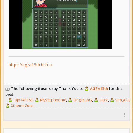
https://agza13th.itch.io
The following 6 users say Thank You to
AGZA13th
for this
post:
jojo741963
,
Mysticphoenix
,
OngkrubG
,
slost
,
vongola
,
XthemeCore