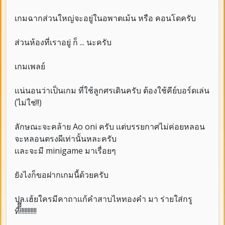
เกมฉากส่วนใหญ่จะอยู่ในอพาตเม้น หรือ คอนโดครับ
ส่วนห้องที่เราอยู่ ก็ ... นะครับ
เกมเพลย์
เเน่นอนว่าเป็นเกม ที่ใช้ลูกศรเดินครับ ต้องใช้คีย์บอร์ดเล่น
(ไม่ใช่!!)
ลักษณะจะคล้าย Ao oni ครับ เเต่บรรยกาศไม่ค่อยหลอน
จะหลอนตรงผีเท่านั้นหละครับ
เเละจะมี minigame มาเรื่อยๆ
ยังไงก็ขอฝากเกมนี้ด้วยครับ
ปล.เฮ้ยใครมีคาถาเเก้คำสาบไหทองคำ มา ร่ายใส่กรู
ที๊๊๊!!!!!!!!!!!