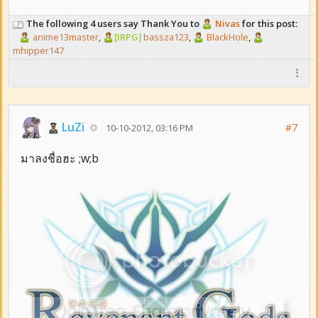
The following 4 users say Thank You to
Nivas
for this post:
anime13master
,
[IRPG]
bassza123
,
BlackHole
,
mhipper147
LuZi
#7
10-10-2012, 03:16 PM
มาลงชื่อฮะ ;w;b