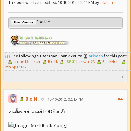
This post was last modified: 10-10-2012, 02:44 PM by
arkman
.
Spoiler:
Show Content
The following 5 users say Thank You to
arkman
for this post:
anime13master
,
B.o.N.
,
[IRPG]
bassza123
,
BlackHole
,
mhipper147
B.o.N.
#4
10-10-2012, 02:45 PM
คนตั้งขอส่งเกมส์TODด้วยคับ