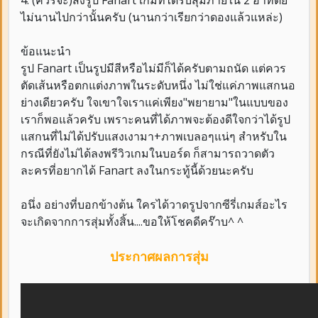
ไม่นานไปกว่านั้นครับ (นานกว่าเรียกว่าดองแล้วแหล่ะ)
ข้อแนะนำ
รูป Fanart เป็นรูปมีสีหรือไม่มีก็ได้ครับตามถนัด แต่ควร
ตัดเส้นหรือตกแต่งภาพในระดับหนึ่ง ไม่ใช่แค่ภาพแสกนอ
ย่างเดียวครับ ใจเขาใจเราแค่เพียง"พยายาม"ในแบบของ
เราก็พอแล้วครับ เพราะคนที่ได้ภาพจะต้องดีใจกว่าได้รูป
แสกนที่ไม่ได้ปรับแสงเงามา+ภาพเบลอๆแน่ๆ สำหรับใน
กรณีที่ยังไม่ได้ลงพรีวิวเกมในบอร์ด ก็สามารถวาดตัว
ละครที่อยากได้ Fanart ลงในกระทู้นี้ด้วยนะครับ
อนึ่ง อย่างที่บอกข้างต้น ใครได้วาดรูปจากซีรี่เกมส์อะไร
จะเกิดจากการสุ่มทั้งสิ้น....ขอให้โชคดีคร๊าบ^ ^
ประกาศผลการสุ่ม