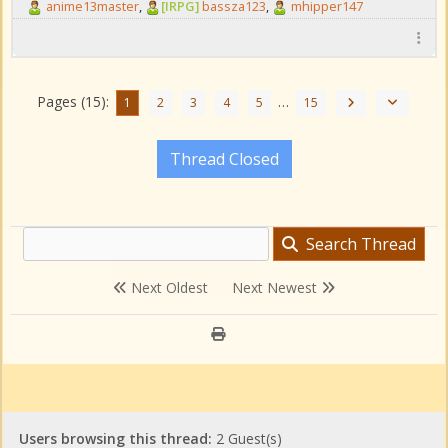
anime13master
,
[IRPG]
bassza123
,
mhipper147
Pages (15):
…
1
2
3
4
5
15
Thread Closed
Search Thread
Next Oldest
Next Newest
Users browsing this thread:
2 Guest(s)