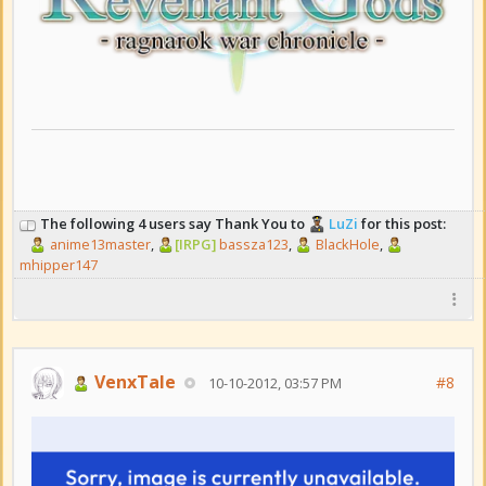
The following 4 users say Thank You to
LuZi
for this post:
anime13master
,
[IRPG]
bassza123
,
BlackHole
,
mhipper147
VenxTale
#8
10-10-2012, 03:57 PM