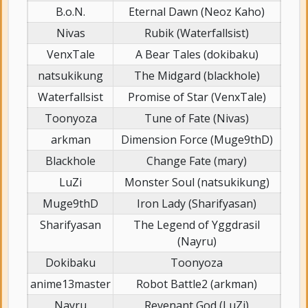
B.o.N.
Eternal Dawn (Neoz Kaho)
Nivas
Rubik (Waterfallsist)
VenxTale
A Bear Tales (dokibaku)
natsukikung
The Midgard (blackhole)
Waterfallsist
Promise of Star (VenxTale)
Toonyoza
Tune of Fate (Nivas)
arkman
Dimension Force (Muge9thD)
Blackhole
Change Fate (mary)
LuZi
Monster Soul (natsukikung)
Muge9thD
Iron Lady (Sharifyasan)
Sharifyasan
The Legend of Yggdrasil
(Nayru)
Dokibaku
Toonyoza
anime13master
Robot Battle2 (arkman)
Nayru
Revenant God (LuZi)