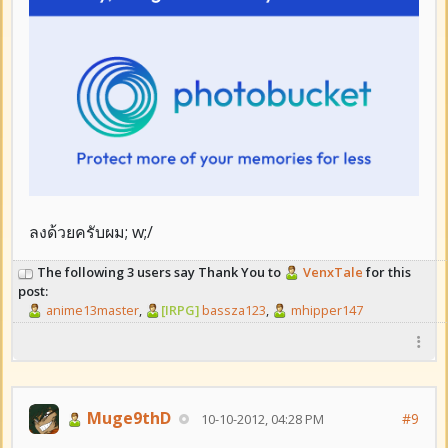
ลงด้วยครับผม; w;/
The following 3 users say Thank You to
VenxTale
for this
post:
anime13master
,
[IRPG]
bassza123
,
mhipper147
Muge9thD
#9
10-10-2012, 04:28 PM