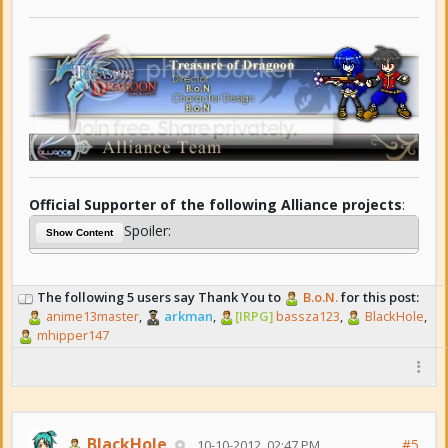
Official Supporter of the following Alliance projects
:
Spoiler:
Show Content
The following 5 users say Thank You to
B.o.N.
for this post:
anime13master
,
arkman
,
[IRPG]
bassza123
,
BlackHole
,
mhipper147
BlackHole
#5
10-10-2012, 02:47 PM