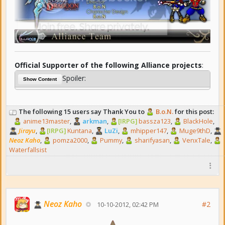
Official Supporter of the following Alliance projects
:
Spoiler:
Show Content
The following 15 users say Thank You to
B.o.N.
for this post:
anime13master
,
arkman
,
[IRPG]
bassza123
,
BlackHole
,
Jirayu
,
[IRPG]
Kuntana
,
LuZi
,
mhipper147
,
Muge9thD
,
Neoz Kaho
,
pomza2000
,
Pummy
,
sharifyasan
,
VenxTale
,
Waterfallsist
Neoz Kaho
#2
10-10-2012, 02:42 PM