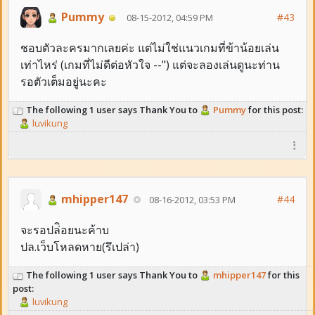
Pummy
#43
08-15-2012, 04:59 PM
ชอบตัวละครมากเลยค่ะ แต่ไม่ใช่แนวเกมที่ข้าน้อยเล่น
เท่าไหร่ (เกมที่ไม่ดีต่อหัวใจ --") แต่จะลองเล่นดูนะท่าน
รอตัวเต็มอยู่นะคะ
The following 1 user says Thank You to
Pummy
for this post:
luvikung
mhipper147
#44
08-16-2012, 03:53 PM
จะรอปล่ิอยนะค้าบ
ปล.เว็บโหลดหาย(รึเปล่า)
The following 1 user says Thank You to
mhipper147
for this
post:
luvikung