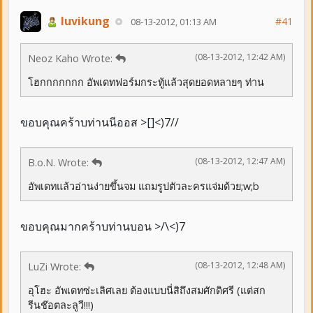
luvikung
#41
08-13-2012, 01:13 AM
(08-13-2012, 12:42 AM)
Neoz Kaho Wrote:
โฮกกกกกกก อัพเดทฟอร์มกระทู้แล้วสุดยอดหลายๆ ท่าน
ขอบคุณคร้าบท่านนีออส >[]<)7//
(08-13-2012, 12:47 AM)
B.o.N. Wrote:
อัพเดทแล้วอ่านง่ายขึ้นจม แถมรูปตัวละครแจ่มด้วย;w;b
ขอบคุณมากคร้าบท่านบอน >/\<)7
(08-13-2012, 12:48 AM)
LuZi Wrote:
อุโฮะ อัพเดทซ่ะเลิศเลย ต้องแบบนี่สิถึงสมศักดิศรี (แต่สก
รีนช๊อตละลูวี!!!)