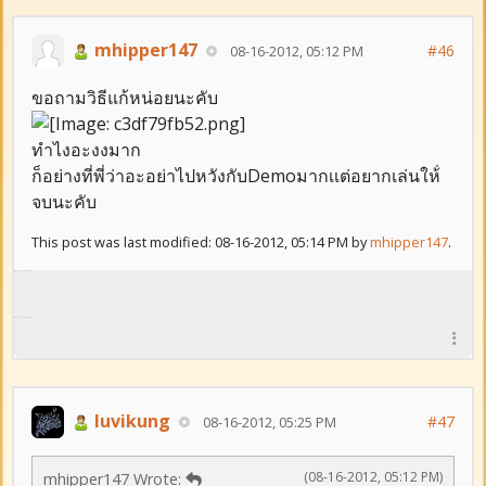
mhipper147
#46
08-16-2012, 05:12 PM
ขอถามวิธีแก้หน่อยนะคับ
ทำไงอะงงมาก
ก็อย่างที่พี่ว่าอะอย่าไปหวังกับDemoมากเเต่อยากเล่นให้่
จบนะคับ
This post was last modified: 08-16-2012, 05:14 PM by
mhipper147
.
luvikung
#47
08-16-2012, 05:25 PM
(08-16-2012, 05:12 PM)
mhipper147 Wrote: