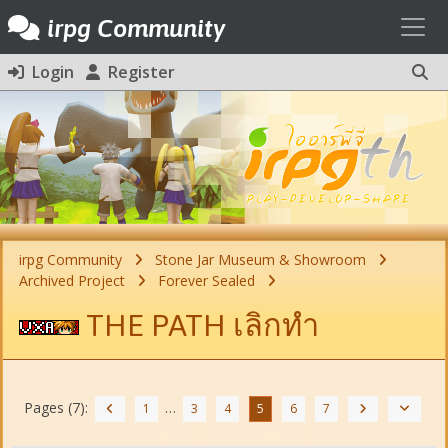
Toggl
irpg Community
Login
Register
irpg Community
Stone Jar Museum & Showroom
Archived Project
Forever Sealed
THE PATH เลิกทำ
Pages (7):
…
1
3
4
5
6
7