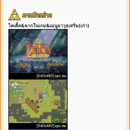
X+C = ท่าไม้ตาย(สามารถเพิ่มความแรงได้โดยกด X หรือ C
หรือ D รัวๆ)(เสีย SP100)
ไตเติ้ล&ฉากในเกม&เมนูอาวุธเสริม(เก่า)