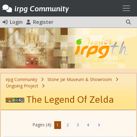
Toggl
irpg Community
Login
Register
irpg Community
Stone Jar Museum & Showroom
Ongoing Project
The Legend Of Zelda
Pages (4):
1
2
3
4