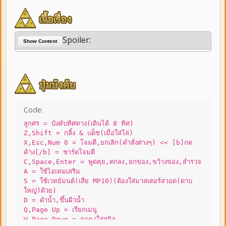
Spoiler:
Show Content
Code:
ลูกศร = บังคับทิศทาง(เดินได้ 8 ทิศ)
Z,Shift = กลิ้ง & แด็ช(เมื่อใส่โล่)
X,Esc,Num 0 = โจมตี,ยกเลิก(คำสั่งต่างๆ) << [b]กด
ค้าง[/b] = ชาร์ดโจมตี
C,Space,Enter = พูดคุย,ตกลง,ยกของ,ขว้างของ,สำรวจ
A = ใช้ไอเทมเสริม
S = ใช้เวทย์มนต์(เสีย MP10)(ต้องใส่มาสเตอร์สวอด(ดาบ
ใหญ่)ด้วย)
D = ดำน้ำ,ขึ้นผิวน้ำ
Q,Page Up = เรียกเมนู
W,Page Down = ถอด/ใส่สกิล