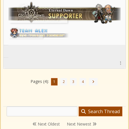
Pages (4):
1
2
3
4
Search Thread
Next Oldest
Next Newest