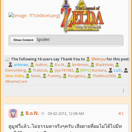
Spoiler:
Show Content
The following 16 users say Thank You to
Shinryu
for this post:
arkman
,
Author
,
B.o.N.
,
birdmoto
,
BlackHole
,
Demonking
,
fireboat
,
jojo741963
,
[IRPG]
Kuntana
,
LuZi
,
Neoz Kaho
,
Nivas
,
Pummy
,
Rougetsu
,
TheMoo2000
,
XthemeCore
B.o.N.
#2
09-02-2012, 12:08 AM
ดูมูฟวี่แล้ว...ไม่ธรรมดาจริงๆครับ เสียดายที่ผมไม่ได้ไปมีท