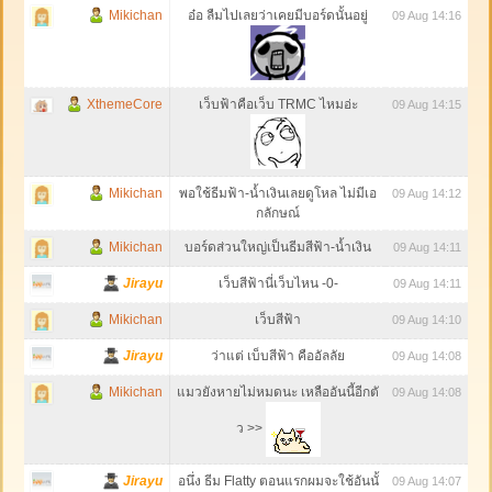
Mikichan
อ๋อ ลืมไปเลยว่าเคยมีบอร์ดนั้นอยู่
09 Aug 14:16
XthemeCore
เว็บฟ้าคือเว็บ TRMC ไหมอ่ะ
09 Aug 14:15
Mikichan
พอใช้ธีมฟ้า-น้ำเงินเลยดูโหล ไม่มีเอ
09 Aug 14:12
กลักษณ์
Mikichan
บอร์ดส่วนใหญ่เป็นธีมสีฟ้า-น้ำเงิน
09 Aug 14:11
Jirayu
เว็บสีฟ้านี่เว็บไหน -0-
09 Aug 14:11
Mikichan
เว็บสีฟ้า
09 Aug 14:10
Jirayu
ว่าแต่ เบ็บสีฟ้า คืออัลลัย
09 Aug 14:08
Mikichan
แมวยังหายไม่หมดนะ เหลืออันนี้อีกตั
09 Aug 14:08
ว >>
Jirayu
อนึ่ง ธีม Flatty ตอนแรกผมจะใช้อันนั้
09 Aug 14:07