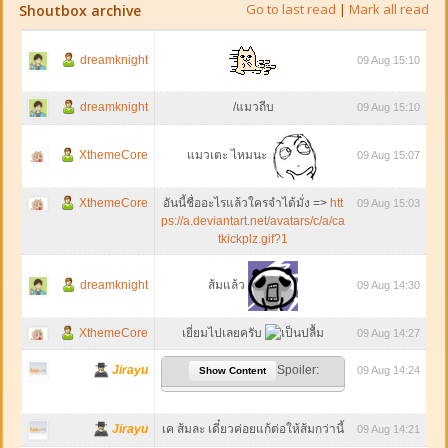
Go to last read
|
Mark all read
Shoutbox archive
dreamknight
09 Aug 15:10
dreamknight
/แมวถีบ
09 Aug 15:10
XthemeCore
แมวเตะ ไหมนะ
09 Aug 15:07
XthemeCore
อันนี้ชื่ออะไรแล้วใครจำได้มั่ง =>
htt
09 Aug 15:03
ps://a.deviantart.net/avatars/c/a/ca
tkickplz.gif?1
dreamknight
ส้มแล้ว
09 Aug 14:30
XthemeCore
เยี่ยมไปเลยครับ
09 Aug 14:27
Jirayu
Spoiler:
09 Aug 14:24
Show Content
Jirayu
เค ส้มละ เดี๋ยวค่อยแก้ต่อให้ส้มกว่านี้
09 Aug 14:21