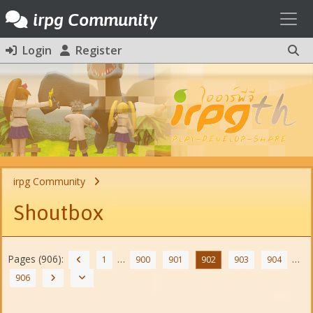
Toggl
irpg Community
Login
Register
irpg Community
Shoutbox
Pages (906):
…
…
1
900
901
902
903
904
906