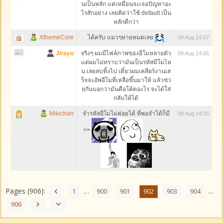
นเป็นหลัก แต่เหมือนจะเจอปัญหาอะ
ไรสักอย่าง เลยคิดว่าใช้ default เป็น
หลักดีกว่า
XthemeCore
ได้ครับ แมวๆหายหมดเลย
09 Aug 14:07
Jirayu
จริงๆ ผมมีไฟล์ภาพของอีโมหลายตัว
09 Aug 14:06
แต่ผมไม่ทราบว่ามันเป็นรหัสมีโมไห
น เลยลบทิ้งไป เดี๋ยวผมเคลียร์งานเส
ร็จจะอัพอีโมที่เหลือขึ้นมาให้ แล้วช่ว
ยกันบอกว่ามันคือโค้ดอะไร จะได้ใส่
กลับให้ได้
Mikichan
จำรหัสอีโมไม่ค่อยได้ ที่พอจำได้ก็มี
09 Aug 14:05
>>
Pages (906):
…
…
1
900
901
902
903
904
906