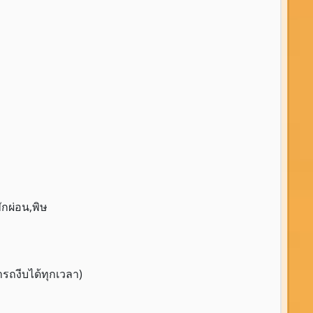
กผ่อน,พิษ
รถงีบได้ทุกเวลา)