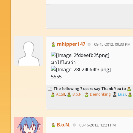
mhipper147
08-15-2012, 09:33 PM
มาได้ไงหว่า
5555
The following 7 users say Thank You to
ACSII
,
B.o.N.
,
Demonking
,
LuZi
,
B.o.N.
08-16-2012, 12:21 PM