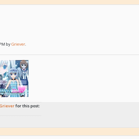
 PM by
Griever
.
Griever
for this post: