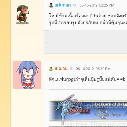
arkman
08-16-2012, 02:25 PM
โห มีข้ามเนื้อเรื่องมาตีกันด้วย ชอบจังคร
รูปที่2 กรอบรูปมังกรกับหยดน้ำนี่คุ้นๆนะค
B.o.N.
08-16-2012, 06:30 PM
หึๆ...แฟนrpgเก่าๆเห็นปุ๊บรูปั๊บแน่คับ= =b