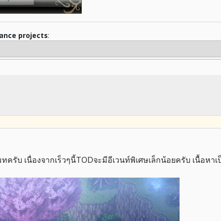
iance projects
:
ทครับ เนื่องจากเร็วๆนี้TODจะมีอีเวนท์พิเศษเล็กน้อยครับ เนื้อหา