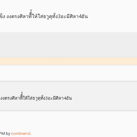
งตรงศิลาทีี้่้ให้ใส่ธาูตุทั้ง3อะมีศิลา4อัน
ศิลาทีี้่้ให้ใส่ธาูตุทั้ง3อะมีศิลา4อัน
 PM by
oomlnwrsl
.