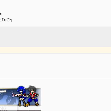
ับ
รับ อิๆ