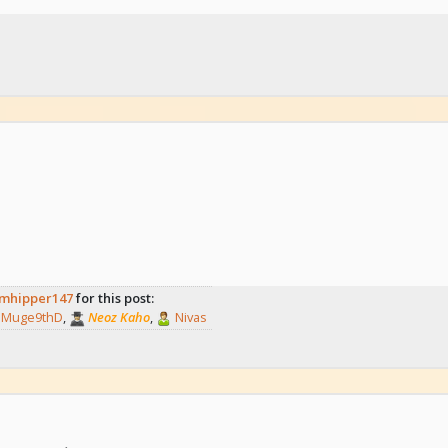
mhipper147
for this post:
Muge9thD
,
Neoz Kaho
,
Nivas