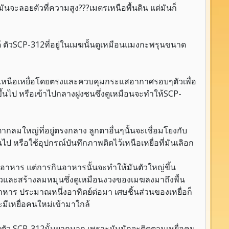
ันจะลอยตัวที่ความสูง???เมตรเหนือพื้นดิน แต่มันก็
ัวSCP-312ที่อยู่ในเมฆนั้นดูเหมือนแมงกะพรุนขนาด
ยู่เหนือเหยื่อโดยตรงและควบคุมกระแสอากาศรอบๆตัวเพื่อ
ึ้นไป หรือเข้าไปกลางฝูงชนซึ่งดูเหมือนจะทำให้SCP-
ลมใหญ่ที่อยู่ตรงกลาง ลูกตาอื่นๆนั้นจะเชื่อมโยงกับ
รือใช้อุปกรณ์บันทึกภาพติดไว้เหนือเหยื่อที่มันเลิอก
อาหาร แต่การกินอาหารนั้นจะทำให้มันตัวใหญ่ขึ้น
ตัวและสร้างลมหมุนซึ่งดูเหมือนงวงของเมฆลงมาถึงพื้น
หาร ประมาณหนึ่งอาทิตย์ต่อมา เศษชิ้นส่วนของเหยื่อก็
มีเหยื่อคนใหม่เข้ามาใกล้
รจับตัว SCP-312นั้นยากมาก เพราะมันมักจะติดตามเหยื่อคน