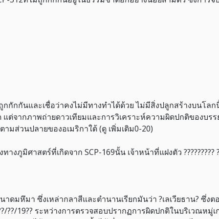
ูกกักกันและเชื่อว่าคงไม่มีทางทำได้ด้วย ไม่มีสิ่งปลูกสร้างบนโลก
ชัด แต่จากภาพถ่ายดาวเทียมและการวิเคราะห์ความผิดปกติของบรร
ส่วนปลายของอเมริกาใต้ (ดู เพิ่มเติม0-20)
างภูมิศาสตร์ที่เกิดจาก SCP-169นั้น เจ้าหน้าที่แฝงตัว ????????
ขนาดมหึมา ซึ่งเหล่ากลาสีและตำนานเรียกมันว่า ?เลเวียธาน? ซึ่งตอนแ
??/??/19?? ระหว่างการตรวจสอบปรากฏการผิดปกติในบริเวณหมู่เกาะ 