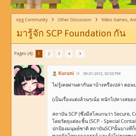
irpg Community
Other Discussion
Video Games, An
มารู้จัก SCP Foundation กัน
Pages (4):
1
2
3
4
Kuruni
09-01-2012, 02:50 PM
ไม่รู้เคยผ่านตากันมาบ้างหรือเปล่า ตอนบ
(เป็นเรื่องแต่งล้วนๆเน้อ หนักไปทางสยอง
สถาบัน SCP (ซึ่งมีสโลแกนว่า Secure, C
โดยวัตถุแต่ละชิ้น (SCP - Special Cont
ปกป้องมนุษย์ชาติ สถาบันSCPนั้นบางทีก
พวกนักโทษอุกฉกรรจ์ และถ้าไม่ตายซะก่