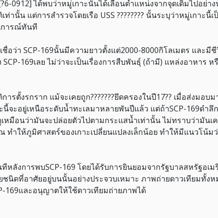
[?6-0912] ได้พบว่าหมู่เกาะนั้นได้เลื่อนตำแหน่งจากจุดเดิมไปอย่า
ิเท่านั้น แต่การสำรวจโดยเรือ USS ???????? นั้นระบุว่าหมู่เกาะนี้เ
การณ์ทันที
เชื่อว่า SCP-169นั้นมีความยาวตั้งแต่2000-8000กิโลเมตร และมีชีว
CP-169เลย ไม่ว่าจะเป็นเรื่องการสืบพันธุ์ (ถ้ามี) แหล่งอาหาร หรือพื
ะวัติการตั้งรกราก แม้จะเคยถูก???????ยึดครองในปี17?? เมื่อส่งม
่เกาะนี้จะอยู่เหนือระดับน้ำทะเลมาหลายพันปีแล้ว แต่ถ้าSCP-169ดำลึ
็ดูเหมือนว่ามันจะปล่อยตัวไปตามกระแสน้ำเท่านั้น ไม่ทราบว่ามันเคล
ทำให้ภูมิศาสตร์ของเกาะเปลี่ยนแปลงเล็กน้อย ทำให้มีแนวโน้มว่
งทันทีหลังการพบSCP-169 โดยได้รับการยินยอมจากรัฐบาลสหรัฐอเมร
นิดที่อาศัยอยู่บนนั้นอย่างประจวบเหมาะ ภาพถ่ายดาวเทียมทั้งหมด
-169และอนุญาตให้ใช้ดาวเทียมถ่ายภาพได้