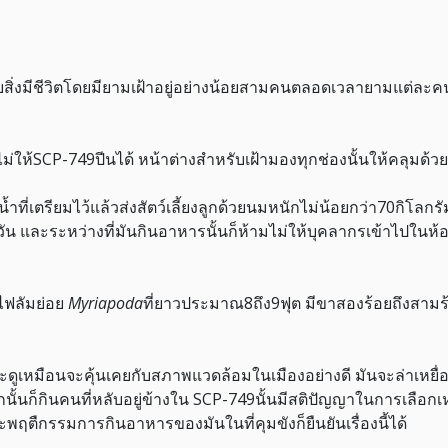
บสิ่งมีชีวิตโดยมียามเฝ้าอยู่อย่างน้อยสามคนตลอดเวลายามแต่ละคนน
อไม่ให้SCP-749ปีนได้ หน้าต่างสำหรับเฝ้ามองทุกช่องนั้นให้คลุม
ำที่เตรียมไว้แล้วส่งสัตว์เลี้ยงลูกด้วยนมหนักไม่น้อยกว่า70กิโลกรั
วัน และระหว่างที่มันกินอาหารนั้นก็ห้ามไม่ให้บุคลากรเข้าไปในห้
บไฟลัมย่อย
Myriapoda
ที่ยาวประมาณ8ถึง9ฟุต มีขาสองร้อยถึงสามร
และดูเหมือนจะคุ้นเคยกับสภาพแวดล้อมในเมืองอย่างดี มันจะล่าเหย
ากนั้นก็กินคนที่หลับอยู่ข้างใน SCP-749นั้นมีสติปัญญาในการเลือก
และพฤตืกรรมการกินอาหารของมันในที่คุมขังก็ยืนยันเรื่องนี้ได้