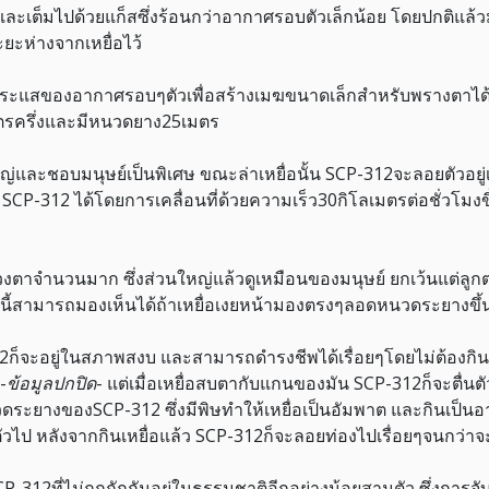
กและเต็มไปด้วยแก็สซึ่งร้อนกว่าอากาศรอบตัวเล็กน้อย โดยปกติแล้วม
ยะห่างจากเหยื่อไว้
ะแสของอากาศรอบๆตัวเพื่อสร้างเมฆขนาดเล็กสำหรับพรางตาได้ ต
ตรครึ่งและมีหนวดยาง25เมตร
หญ่และชอบมนุษย์เป็นพิเศษ ขณะล่าเหยื่อนั้น SCP-312จะลอยตัวอ
 SCP-312 ได้โดยการเคลื่อนที่ด้วยความเร็ว30กิโลเมตรต่อชั่วโมงข
ตาจำนวนมาก ซึ่งส่วนใหญ่แล้วดูเหมือนของมนุษย์ ยกเว้นแต่ลูกตาก
สามารถมองเห็นได้ถ้าเหยื่อเงยหน้ามองตรงๆลอดหนวดระยางขึ้นไป ห
ก็จะอยู่ในสภาพสงบ และสามารถดำรงชีพได้เรื่อยๆโดยไม่ต้องกิน
-
ข้อมูลปกปิด
- แต่เมื่อเหยื่อสบตากับแกนของมัน SCP-312ก็จะตื่น
ระยางของSCP-312 ซึ่งมีพิษทำให้เหยื่อเป็นอัมพาต และกินเป็นอา
ไป หลังจากกินเหยื่อแล้ว SCP-312ก็จะลอยท่องไปเรื่อยๆจนกว่าจะ
 SCP-312ที่ไม่ถูกกักกันอยู่ในธรรมชาติอีกอย่างน้อยสามตัว ซึ่งกา