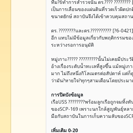
ทีม?6ทำการสำรวจนั้น ดร.???? ???????? 
เป็นการเลื่อนของแผ่นดินที่รวดเร็วผิดปกต
ขนาดยักษ์ สถาบันจึงได้เข้าควบคุมสถาน
ดร. ????????และดร.?????????? [?6-0421]
อีก แทบไม่มีข้อมูลเกี่ยวกับพฤติกรรมของ S
ระหว่างรอการอนุมัติ
หมู่เกาะ????? ?????????นั้นไม่เคยมีปร
อ้างเรื่องระดับน้ำทะเลที่สูงขึ้น แม้หมู
มาก ไม่ถึงหนึ่งกิโลเมตรต่อสัปดาห์ แต่ก
ว่ามัน?หายใจ?ทุกๆสามเดือนโดยประมาณ 
การปิดบังข้อมูล
เรือUSS ????????พร้อมลูกเรือถูกจมทิ้
ของSCP-169 เพราะนกใกล้สูญพันธุ์หลายช
มือกับสถาบันในการเก็บความลับของSCP
เพิ่มเติม 0-20