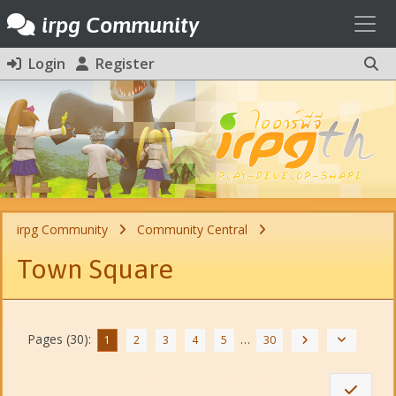
Toggl
irpg Community
Login
Register
irpg Community
Community Central
Town Square
Pages (30):
…
1
2
3
4
5
30