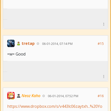
tretap
#15
06-01-2014, 07:14 PM
=w= Good
Neoz Kaho
#16
06-01-2014, 07:52 PM
https://www.dropbox.com/s/v443lc06zaytxh...%20Yo